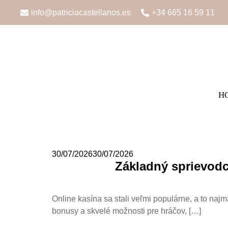
info@patriciacastellanos.es
+34 665 16 59 11
H
30/07/2026
30/07/2026
Základný sprievodc
Online kasína sa stali veľmi populárne, a to naj
bonusy a skvelé možnosti pre hráčov, […]