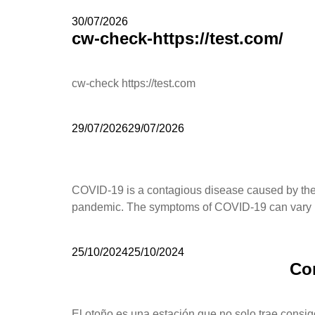
30/07/2026
cw-check-https://test.com/
cw-check https://test.com
29/07/2026
29/07/2026
COVID-19 is a contagious disease caused by the
pandemic. The symptoms of COVID‑19 can vary b
25/10/2024
25/10/2024
Con
El otoño es una estación que no solo trae consig