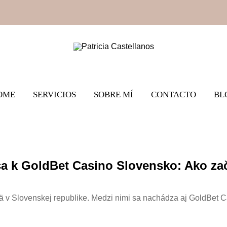
Gestión de redes sociales
patricia castellanos
OME
SERVICIOS
SOBRE MÍ
CONTACTO
BL
a k GoldBet Casino Slovensko: Ako za
mä v Slovenskej republike. Medzi nimi sa nachádza aj GoldBet C