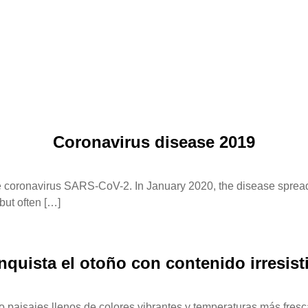
Coronavirus disease 2019
 coronavirus SARS-CoV-2. In January 2020, the disease spread
ut often […]
quista el otoño con contenido irresist
o paisajes llenos de colores vibrantes y temperaturas más fres