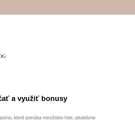
OG
čať a využiť bonusy
asino, ktoré ponúka množstvo hier, atraktívne